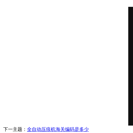
下一主题：
全自动压痕机海关编码是多少