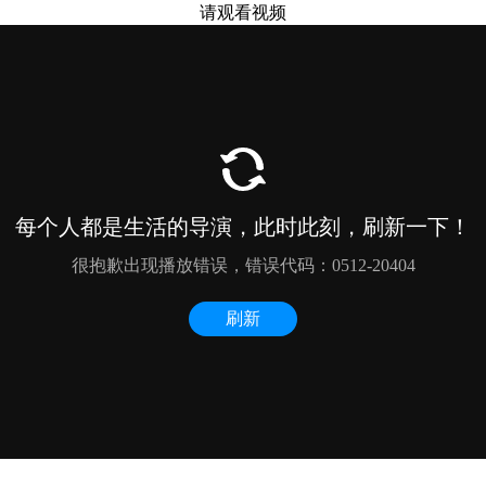
请观看视频