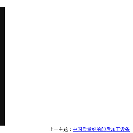
上一主题：
中国质量好的印后加工设备