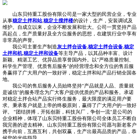
山东贝特重工股份有限公司是一家大型的民营企业，专业
从事
稳定土拌和站
,
稳定土搅拌楼
的设计，生产，安装调试及
维护。自成立以来，企业不断发展和壮大。公司一贯坚持产品
高起点，生产质量好及全方位服务的思想，在建筑行业中享有
非常高的声誉。
我公司主要生产制造
灰土拌合设备
,
稳定土拌合设备
,
稳定
土拌和机
,
稳定土拌和设备
等主导产品，以其品种丰富、设计
新颖、精湛工艺、优异品质享誉国内外。以"严格质量控制、
科学生产管理、优质售后服务"的经营理念和全方位的售后服
务赢得了广大用户的一致好评，稳定土拌和站产品行销全国各
地。
我公司的售后服务人员始终坚持"产品就是人品、质量就
是诚信"的服务理念为广大客户提供优质的产品和服务。承诺
对稳定土拌合站产品实行终生服务，最大限度的满足用户要
求。秉承客户就是上帝的终极原则，赢得了广大用户的一致好
评。 "团结拼搏，开拓创新，科技兴厂，争创一流"是公司的
企业精神，体现了山东贝特重工股份有限公司全体员工不断自
我完善的进去精神。山东贝特重工股份有限公司愿与新老客户
携手向前，互惠互利，共创双赢，生产出最高品质的产品，恭
候您的光临指导 。