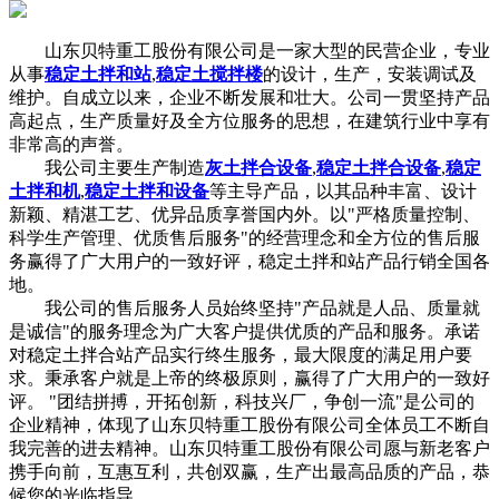
山东贝特重工股份有限公司是一家大型的民营企业，专业
从事
稳定土拌和站
,
稳定土搅拌楼
的设计，生产，安装调试及
维护。自成立以来，企业不断发展和壮大。公司一贯坚持产品
高起点，生产质量好及全方位服务的思想，在建筑行业中享有
非常高的声誉。
我公司主要生产制造
灰土拌合设备
,
稳定土拌合设备
,
稳定
土拌和机
,
稳定土拌和设备
等主导产品，以其品种丰富、设计
新颖、精湛工艺、优异品质享誉国内外。以"严格质量控制、
科学生产管理、优质售后服务"的经营理念和全方位的售后服
务赢得了广大用户的一致好评，稳定土拌和站产品行销全国各
地。
我公司的售后服务人员始终坚持"产品就是人品、质量就
是诚信"的服务理念为广大客户提供优质的产品和服务。承诺
对稳定土拌合站产品实行终生服务，最大限度的满足用户要
求。秉承客户就是上帝的终极原则，赢得了广大用户的一致好
评。 "团结拼搏，开拓创新，科技兴厂，争创一流"是公司的
企业精神，体现了山东贝特重工股份有限公司全体员工不断自
我完善的进去精神。山东贝特重工股份有限公司愿与新老客户
携手向前，互惠互利，共创双赢，生产出最高品质的产品，恭
候您的光临指导 。