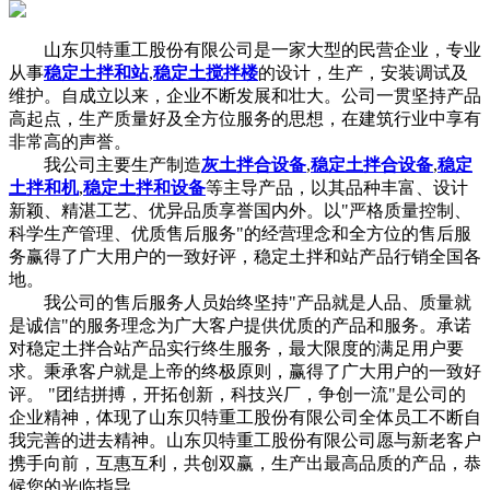
山东贝特重工股份有限公司是一家大型的民营企业，专业
从事
稳定土拌和站
,
稳定土搅拌楼
的设计，生产，安装调试及
维护。自成立以来，企业不断发展和壮大。公司一贯坚持产品
高起点，生产质量好及全方位服务的思想，在建筑行业中享有
非常高的声誉。
我公司主要生产制造
灰土拌合设备
,
稳定土拌合设备
,
稳定
土拌和机
,
稳定土拌和设备
等主导产品，以其品种丰富、设计
新颖、精湛工艺、优异品质享誉国内外。以"严格质量控制、
科学生产管理、优质售后服务"的经营理念和全方位的售后服
务赢得了广大用户的一致好评，稳定土拌和站产品行销全国各
地。
我公司的售后服务人员始终坚持"产品就是人品、质量就
是诚信"的服务理念为广大客户提供优质的产品和服务。承诺
对稳定土拌合站产品实行终生服务，最大限度的满足用户要
求。秉承客户就是上帝的终极原则，赢得了广大用户的一致好
评。 "团结拼搏，开拓创新，科技兴厂，争创一流"是公司的
企业精神，体现了山东贝特重工股份有限公司全体员工不断自
我完善的进去精神。山东贝特重工股份有限公司愿与新老客户
携手向前，互惠互利，共创双赢，生产出最高品质的产品，恭
候您的光临指导 。