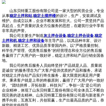
山东贝特重工股份有限公司是一家大型的民营企业，专业
从事
稳定土拌和站
,
稳定土搅拌楼
的设计，生产，安装调试及
维护。自成立以来，企业不断发展和壮大。公司一贯坚持产品
高起点，生产质量好及全方位服务的思想，在建筑行业中享有
非常高的声誉。
我公司主要生产制造
灰土拌合设备
,
稳定土拌合设备
,
稳定
土拌和机
,
稳定土拌和设备
等主导产品，以其品种丰富、设计
新颖、精湛工艺、优异品质享誉国内外。以"严格质量控制、
科学生产管理、优质售后服务"的经营理念和全方位的售后服
务赢得了广大用户的一致好评，稳定土拌和站产品行销全国各
地。
我公司的售后服务人员始终坚持"产品就是人品、质量就
是诚信"的服务理念为广大客户提供优质的产品和服务。承诺
对稳定土拌合站产品实行终生服务，最大限度的满足用户要
求。秉承客户就是上帝的终极原则，赢得了广大用户的一致好
评。 "团结拼搏，开拓创新，科技兴厂，争创一流"是公司的
企业精神，体现了山东贝特重工股份有限公司全体员工不断自
我完善的进去精神。山东贝特重工股份有限公司愿与新老客户
携手向前，互惠互利，共创双赢，生产出最高品质的产品，恭
候您的光临指导 。