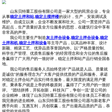
山东贝特重工股份有限公司是一家大型的民营企业，专业
从事
稳定土拌和站
,
稳定土搅拌楼
的设计，生产，安装调试及
维护。自成立以来，企业不断发展和壮大。公司一贯坚持产品
高起点，生产质量好及全方位服务的思想，在建筑行业中享有
非常高的声誉。
我公司主要生产制造
灰土拌合设备
,
稳定土拌合设备
,
稳定
土拌和机
,
稳定土拌和设备
等主导产品，以其品种丰富、设计
新颖、精湛工艺、优异品质享誉国内外。以"严格质量控制、
科学生产管理、优质售后服务"的经营理念和全方位的售后服
务赢得了广大用户的一致好评，稳定土拌和站产品行销全国各
地。
我公司的售后服务人员始终坚持"产品就是人品、质量就
是诚信"的服务理念为广大客户提供优质的产品和服务。承诺
对稳定土拌合站产品实行终生服务，最大限度的满足用户要
求。秉承客户就是上帝的终极原则，赢得了广大用户的一致好
评。 "团结拼搏，开拓创新，科技兴厂，争创一流"是公司的
企业精神，体现了山东贝特重工股份有限公司全体员工不断自
我完善的进去精神。山东贝特重工股份有限公司愿与新老客户
携手向前，互惠互利，共创双赢，生产出最高品质的产品，恭
候您的光临指导 。