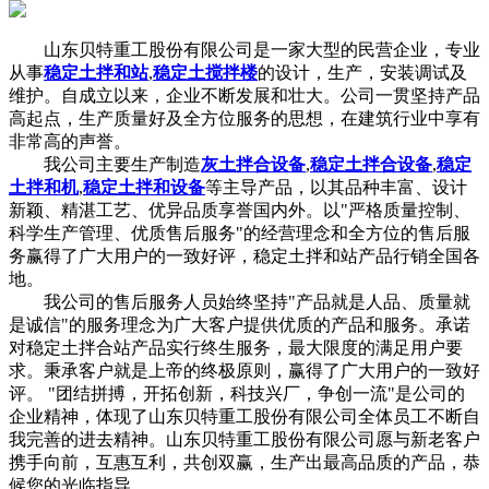
山东贝特重工股份有限公司是一家大型的民营企业，专业
从事
稳定土拌和站
,
稳定土搅拌楼
的设计，生产，安装调试及
维护。自成立以来，企业不断发展和壮大。公司一贯坚持产品
高起点，生产质量好及全方位服务的思想，在建筑行业中享有
非常高的声誉。
我公司主要生产制造
灰土拌合设备
,
稳定土拌合设备
,
稳定
土拌和机
,
稳定土拌和设备
等主导产品，以其品种丰富、设计
新颖、精湛工艺、优异品质享誉国内外。以"严格质量控制、
科学生产管理、优质售后服务"的经营理念和全方位的售后服
务赢得了广大用户的一致好评，稳定土拌和站产品行销全国各
地。
我公司的售后服务人员始终坚持"产品就是人品、质量就
是诚信"的服务理念为广大客户提供优质的产品和服务。承诺
对稳定土拌合站产品实行终生服务，最大限度的满足用户要
求。秉承客户就是上帝的终极原则，赢得了广大用户的一致好
评。 "团结拼搏，开拓创新，科技兴厂，争创一流"是公司的
企业精神，体现了山东贝特重工股份有限公司全体员工不断自
我完善的进去精神。山东贝特重工股份有限公司愿与新老客户
携手向前，互惠互利，共创双赢，生产出最高品质的产品，恭
候您的光临指导 。