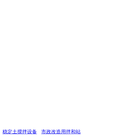
稳定土搅拌设备
市政改造用拌和站