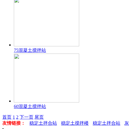
75混凝土搅拌站
60混凝土搅拌站
首页
1
2
下一页
尾页
友情链接：
稳定土拌合站
稳定土搅拌楼
稳定土拌合站
灰