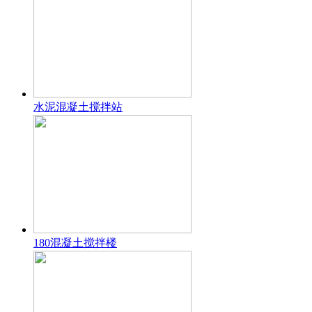
水泥混凝土搅拌站
180混凝土搅拌楼