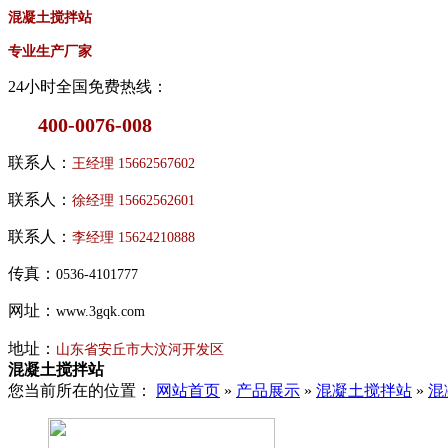
混凝土搅拌站
专业生产厂家
24小时全国免费热线：
400-0076-008
联系人：
王经理
15662567602
联系人：
徐经理
15662562601
联系人：
李经理
15624210888
传真：
0536-4101777
网址：
www.3gqk.com
地址：
山东省安丘市大汶河开发区
混凝土搅拌站
您当前所在的位置：
网站首页
»
产品展示
»
混凝土搅拌站
»
混