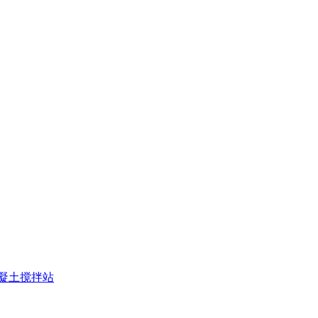
凝土搅拌站